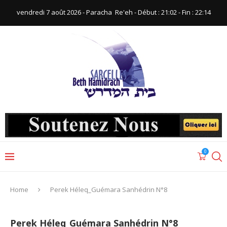
vendredi 7 août 2026 - Paracha ‪ Re'eh‬ - Début : 21:02‬ - Fin : ‪22:14‬
0
Home
Perek Héleq_Guémara Sanhédrin N°8
Perek Héleq_Guémara Sanhédrin N°8