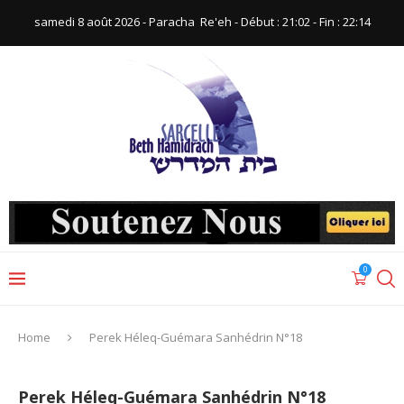
samedi 8 août 2026 - Paracha ‪ Re'eh‬ - Début : 21:02‬ - Fin : ‪22:14‬
0
Home
Perek Héleq-Guémara Sanhédrin N°18
Perek Héleq-Guémara Sanhédrin N°18