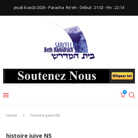
jeudi 6 août 2026 - Paracha ‪ Re'eh‬ - Début : 21:02‬ - Fin : ‪22:14‬
0
Home
histoire juive N5
histoire juive N5