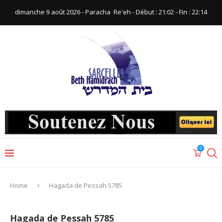
dimanche 9 août 2026 - Paracha ‪ Re'eh‬ - Début : 21:02‬ - Fin : ‪22:14‬
0
Home
Hagada de Pessah 5785
Hagada de Pessah 5785