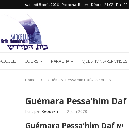
samedi 8 août 2026 - Paracha ‪ Re'eh‬ - Début : 21:02‬ - Fin : ‪22:
ACCUEIL
COURS
PARACHA
QUESTIONS/RÉPONSES 
Home
Guémara Pessa’him Daf יא Amoud A
Ecrit par
Reouven
2 juin 2020
Guémara Pessa’him Daf יא