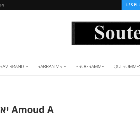
14‬
LES PL
RAV BRAND
RABBANIMS
PROGRAMME
QUI SOMME
Guémara Pessa’him Daf יא Amoud A