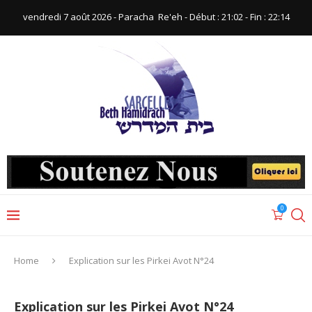
vendredi 7 août 2026 - Paracha ‪ Re'eh‬ - Début : 21:02‬ - Fin : ‪22:14‬
0
Home
Explication sur les Pirkei Avot N°24
Explication sur les Pirkei Avot N°24