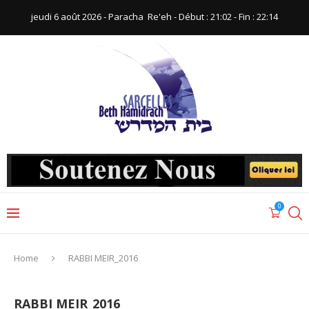
jeudi 6 août 2026 - Paracha ‪ Re'eh‬ - Début : 21:02‬ - Fin : ‪22:14‬
0
Home
RABBI MEIR_2016
RABBI MEIR_2016