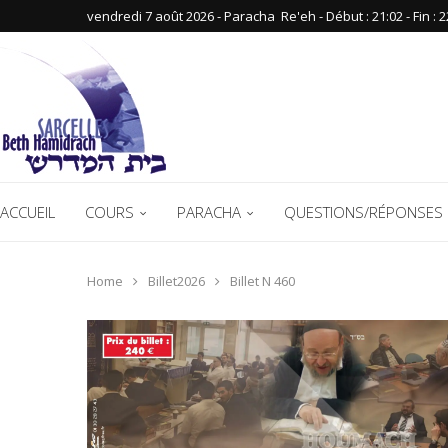
vendredi 7 août 2026 - Paracha ‪ Re'eh‬ - Début : 21:02‬ - Fin : ‪2
ACCUEIL
COURS
PARACHA
QUESTIONS/RÉPONSES 
Home
Billet2026
Billet N 460