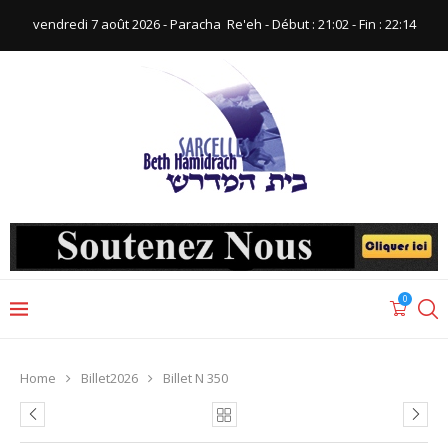
vendredi 7 août 2026 - Paracha ‪ Re'eh‬ - Début : 21:02‬ - Fin : ‪22:14‬
0
Home
Billet2026
Billet N 350