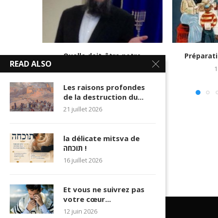
Quelle doit-être notre
Préparati
READ ALSO
participation dans la guérison
1
23 mars 2018
Les raisons profondes
de la destruction du...
21 juillet 2026
la délicate mitsva de
תוכחה !
16 juillet 2026
Et vous ne suivrez pas
votre cœur...
12 juin 2026