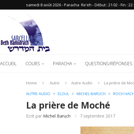
samedi 8 août 2026 - Paracha ‪ Re'eh‬ - Début : 21:02‬ - Fin : ‪22:
ACCUEIL
COURS
PARACHA
QUESTIONS/RÉPONSES 
Home
Autre
Autre Audio
La prière de Mo
AUTRE AUDIO
ELOUL
MICHEL BARUCH
ROCH HAC
La prière de Moché
Ecrit par
Michel Baruch
7 septembre 2017