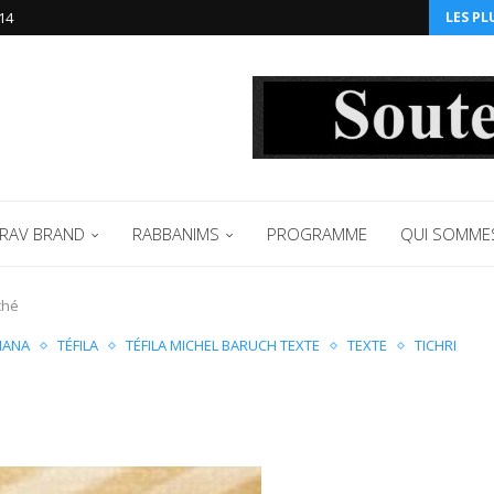
14‬
LES PL
RAV BRAND
RABBANIMS
PROGRAMME
QUI SOMME
ché
HANA
TÉFILA
TÉFILA MICHEL BARUCH TEXTE
TEXTE
TICHRI