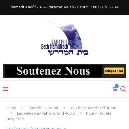
samedi 8 août 2026 - Paracha ‪ Re'eh‬ - Début : 21:02‬ - Fin : ‪22:14‬
0
Home
Rav Yéhiel Brand
Les Fêtes Rav Yéhiel Brand
Les Fêtes Rav Yéhiel Brand Audio
Pourim, la fête
inespérée
LES FÊTES RAV YÉHIEL BRAND AUDIO