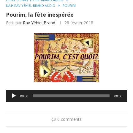
NA'H RAV YÉHIEL BRAND AUDIO
POURIM
Pourim, la fête inespérée
Ecrit par
Rav Yéhiel Brand
28 février 2018
Lecteur
00:00
00:00
audio
0 comments