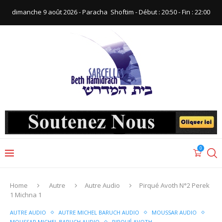
dimanche 9 août 2026 - Paracha ‪ Shoftim‬ - Début : 20:50‬ - Fin : ‪22:00‬
0
Home
Autre
Autre Audio
Pirqué Avoth N°2 Perek
1 Michna 1
AUTRE AUDIO
AUTRE MICHEL BARUCH AUDIO
MOUSSAR AUDIO
MOUSSAR MICHEL BARUCH AUDIO
PIRQUÉ AVOTH