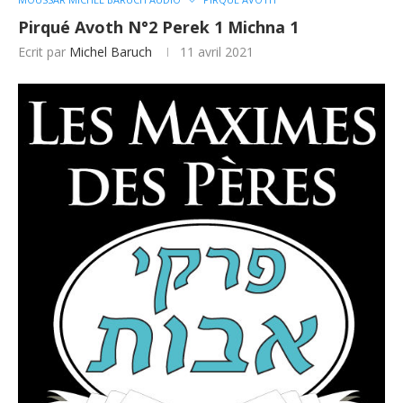
Pirqué Avoth N°2 Perek 1 Michna 1
Ecrit par
Michel Baruch
11 avril 2021