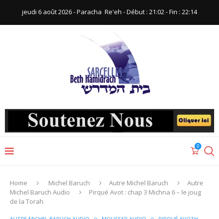
jeudi 6 août 2026 - Paracha ‪ Re'eh‬ - Début : 21:02‬ - Fin : ‪22:14‬
0
Home
Michel Baruch
Autre Michel Baruch
Autre
Michel Baruch Audio
Pirqué Avot : chap 3 Michna 6 – le joug
de la Torah
AUTRE MICHEL BARUCH AUDIO
MOUSSAR AUDIO
PIRQUÉ AVOTH