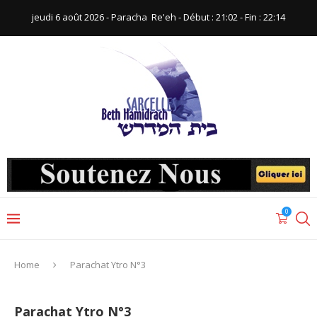
jeudi 6 août 2026 - Paracha ‪ Re'eh‬ - Début : 21:02‬ - Fin : ‪22:14‬
0
Home
Parachat Ytro N°3
Parachat Ytro N°3