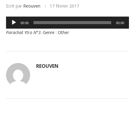
Ecrit par
Reouven
17 février 2017
Lecteur
00:00
00:00
audio
Parachat Ytro N°3
. Genre : Other
REOUVEN