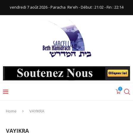
vendredi 7 août 2026 - Paracha ‪ Re'eh‬ - Début : 21:02‬ - Fin : ‪22:14‬
0
Home
VAYIKRA
VAYIKRA