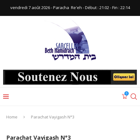
vendredi 7 août 2026 - Paracha ‪ Re'eh‬ - Début : 21:02‬ - Fin : ‪22:14‬
0
Home
Parachat Vayigash N°3
Parachat Vayigash N°3