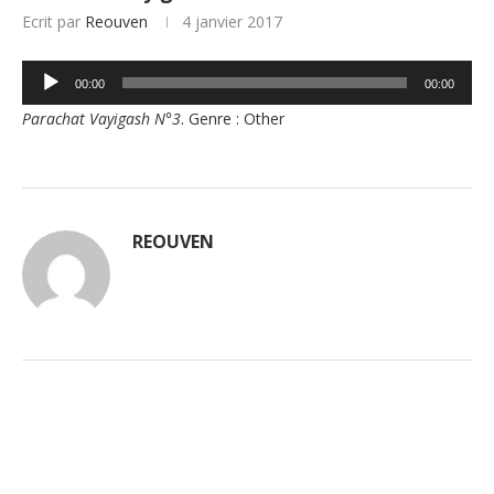
Ecrit par
Reouven
4 janvier 2017
Lecteur
00:00
00:00
audio
Parachat Vayigash N°3
. Genre : Other
REOUVEN