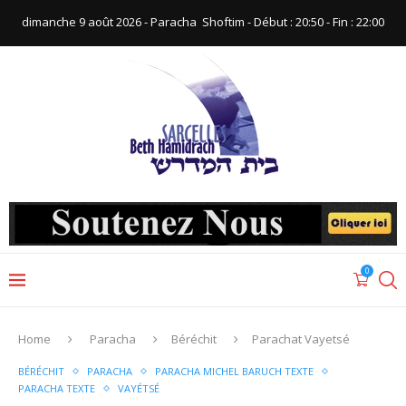
dimanche 9 août 2026 - Paracha ‪ Shoftim‬ - Début : 20:50‬ - Fin : ‪22:00‬
0
Home
Paracha
Béréchit
Parachat Vayetsé
BÉRÉCHIT
PARACHA
PARACHA MICHEL BARUCH TEXTE
PARACHA TEXTE
VAYÉTSÉ