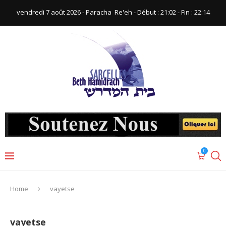
vendredi 7 août 2026 - Paracha ‪ Re'eh‬ - Début : 21:02‬ - Fin : ‪22:14‬
0
Home
vayetse
vayetse