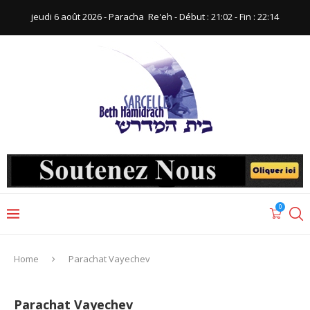
jeudi 6 août 2026 - Paracha ‪ Re'eh‬ - Début : 21:02‬ - Fin : ‪22:14‬
0
Home
Parachat Vayechev
Parachat Vayechev