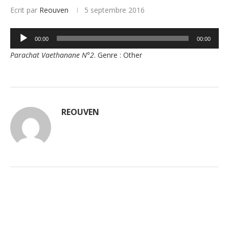
Ecrit par
Reouven
5 septembre 2016
Lecteur
00:00
00:00
audio
Parachat Vaethanane N°2
. Genre : Other
REOUVEN