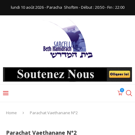
lundi 10 août 2026 - Paracha ‪ Shoftim‬ - Début : 20:50‬ - Fin : ‪22:00‬
0
Home
Parachat Vaethanane N°2
Parachat Vaethanane N°2