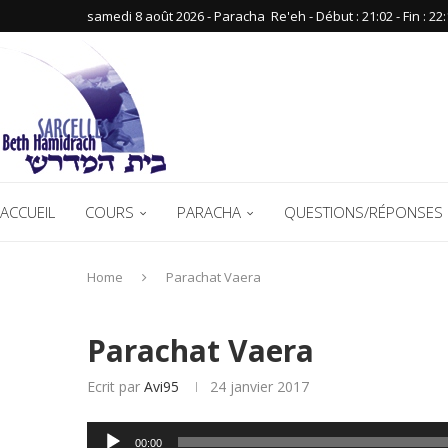
samedi 8 août 2026 - Paracha ‪ Re'eh‬ - Début : 21:02‬ - Fin : ‪22:
ACCUEIL
COURS
PARACHA
QUESTIONS/RÉPONSES 
Home
Parachat Vaera
Parachat Vaera
Ecrit par
Avi95
24 janvier 2017
Lecteur
00:00