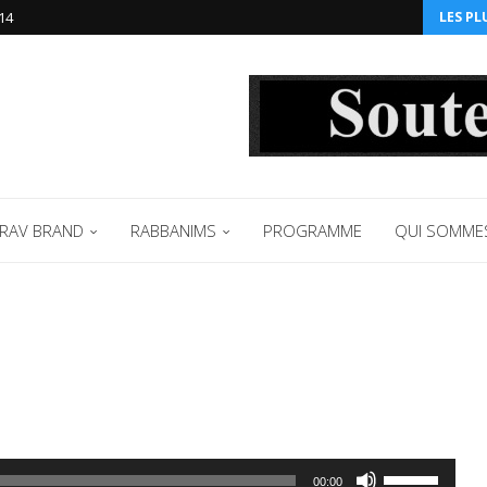
14‬
LES PL
RAV BRAND
RABBANIMS
PROGRAMME
QUI SOMME
Utilisez
00:00