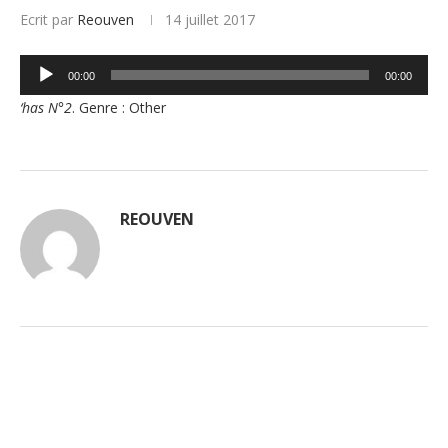
Ecrit par
Reouven
14 juillet 2017
Lecteur
00:00
00:00
audio
‘has N°2
. Genre : Other
REOUVEN