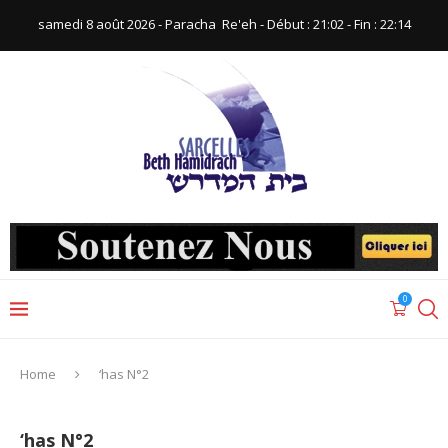
samedi 8 août 2026 - Paracha ‪ Re'eh‬ - Début : 21:02‬ - Fin : ‪22:14‬
0
Home
‘has N°2
‘has N°2