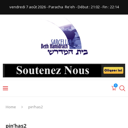
vendredi 7 août 2026 - Paracha ‪ Re'eh‬ - Début : 21:02‬ - Fin : ‪22:14‬
0
Home
pin’has2
pin’has2