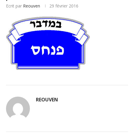
Ecrit par
Reouven
29 février 2016
REOUVEN