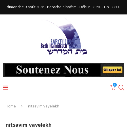
dimanche 9 août 2026 - Paracha ‪ Shoftim‬ - Début : 20:50‬ - Fin : ‪22:00‬
0
Home
nitsavim vayelekh
nitsavim vayelekh