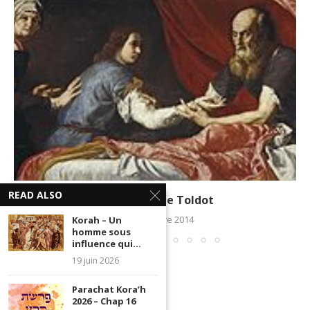
READ ALSO
La Paracha de Toldot
21 novembre 2014
Korah – Un
homme sous
influence qui...
19 juin 2026
Parachat Kora’h
2026 – Chap 16