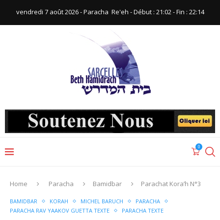
vendredi 7 août 2026 - Paracha ‪ Re'eh‬ - Début : 21:02‬ - Fin : ‪22:14‬
0
Home
Paracha
Bamidbar
Parachat Kora’h N°3
BAMIDBAR
KORAH
MICHEL BARUCH
PARACHA
PARACHA RAV YAAKOV GUETTA TEXTE
PARACHA TEXTE