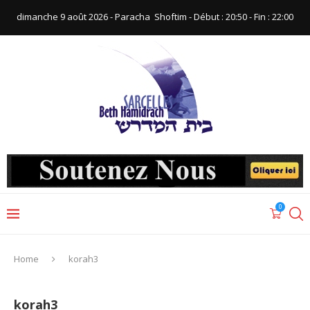
dimanche 9 août 2026 - Paracha ‪ Shoftim‬ - Début : 20:50‬ - Fin : ‪22:00‬
0
Home
korah3
korah3