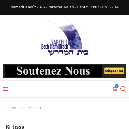
samedi 8 août 2026 - Paracha ‪ Re'eh‬ - Début : 21:02‬ - Fin : ‪22:14‬
0
Home
Ki tissa
Ki tissa