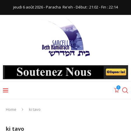
jeudi 6 août 2026 - Paracha ‪ Re'eh‬ - Début : 21:02‬ - Fin : ‪22:14‬
0
Home
ki tavo
ki tavo