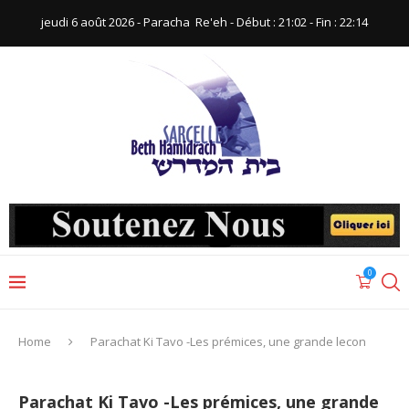
jeudi 6 août 2026 - Paracha ‪ Re'eh‬ - Début : 21:02‬ - Fin : ‪22:14‬
0
Home
Parachat Ki Tavo -Les prémices, une grande lecon
Parachat Ki Tavo -Les prémices, une grande