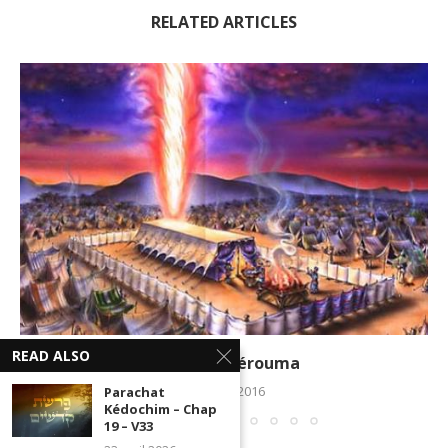
RELATED ARTICLES
READ ALSO
Parachat Térouma
9 février 2016
Parachat
Kédochim – Chap
19 – V33