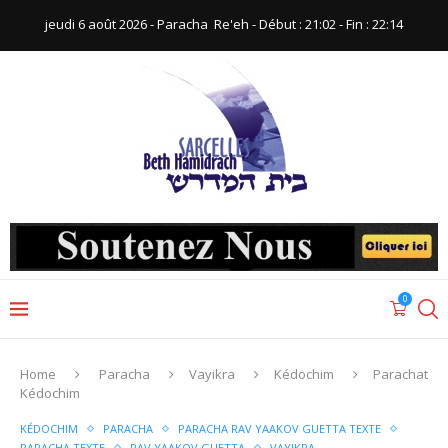
jeudi 6 août 2026 - Paracha ‪ Re'eh‬ - Début : 21:02‬ - Fin : ‪22:14‬
0
Home
Paracha
Vayikra
Kédochim
Parachat
Kédochim
KÉDOCHIM
PARACHA
PARACHA RAV YAAKOV GUETTA TEXTE
PARACHA TEXTE
RAV YAAKOV GUETTA
VAYIKRA