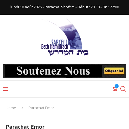
lundi 10 août 2026 - Paracha ‪ Shoftim‬ - Début : 20:50‬ - Fin : ‪22:00‬
0
Home
Parachat Emor
Parachat Emor