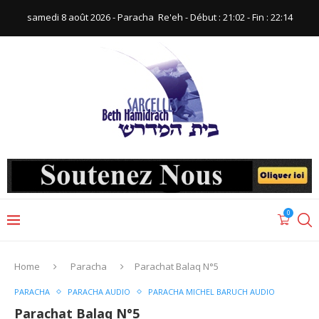
samedi 8 août 2026 - Paracha ‪ Re'eh‬ - Début : 21:02‬ - Fin : ‪22:14‬
0
Home
Paracha
Parachat Balaq N°5
PARACHA
PARACHA AUDIO
PARACHA MICHEL BARUCH AUDIO
Parachat Balaq N°5