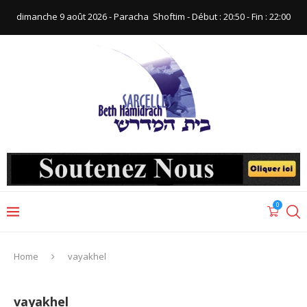
dimanche 9 août 2026 - Paracha ‪ Shoftim‬ - Début : 20:50‬ - Fin : ‪22:00‬
0
Home
vayakhel
vayakhel