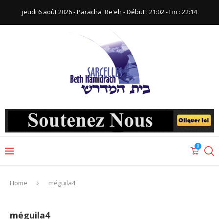
jeudi 6 août 2026 - Paracha ‪ Re'eh‬ - Début : 21:02‬ - Fin : ‪22:14‬
0
Home
méguila4
méguila4