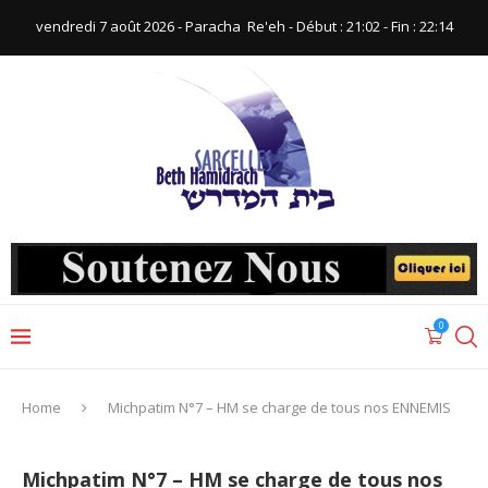
vendredi 7 août 2026 - Paracha ‪ Re'eh‬ - Début : 21:02‬ - Fin : ‪22:14‬
0
Home
Michpatim N°7 – HM se charge de tous nos ENNEMIS
Michpatim N°7 – HM se charge de tous nos