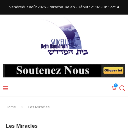
vendredi 7 août 2026 - Paracha ‪ Re'eh‬ - Début : 21:02‬ - Fin : ‪22:14‬
0
Home
Les Miracles
Les Miracles