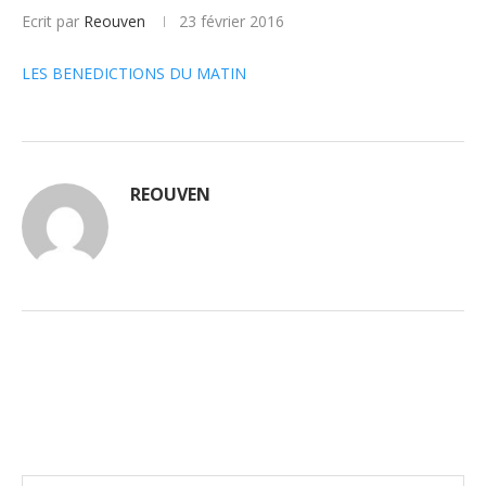
Ecrit par
Reouven
23 février 2016
LES BENEDICTIONS DU MATIN
REOUVEN