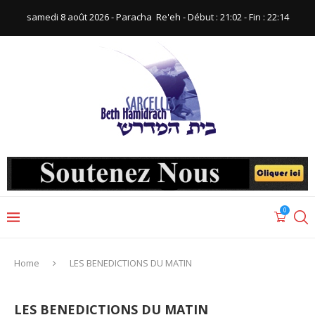
samedi 8 août 2026 - Paracha ‪ Re'eh‬ - Début : 21:02‬ - Fin : ‪22:14‬
0
Home
LES BENEDICTIONS DU MATIN
LES BENEDICTIONS DU MATIN