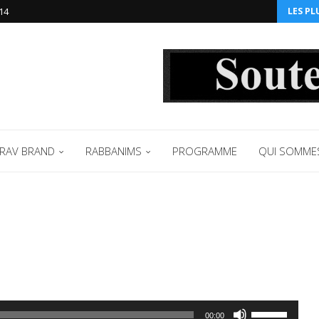
14‬
LES PL
RAV BRAND
RABBANIMS
PROGRAMME
QUI SOMME
Utilisez
00:00