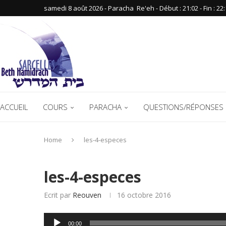
samedi 8 août 2026 - Paracha ‪ Re'eh‬ - Début : 21:02‬ - Fin : ‪22:
ACCUEIL
COURS
PARACHA
QUESTIONS/RÉPONSES 
Home
les-4-especes
les-4-especes
Ecrit par
Reouven
16 octobre 2016
Lecteur
00:00