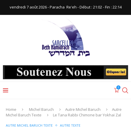
vendredi 7 août 2026 - Paracha ‪ Re'eh‬ - Début : 21:02‬ - Fin : ‪22:14‬
0
Home
Michel Baruch
Autre Michel Baruch
Autre
Michel Baruch Texte
Le Tana Rabbi Chimone bar Yokhaï Zal
AUTRE MICHEL BARUCH TEXTE
AUTRE TEXTE