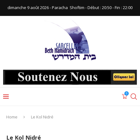
dimanche 9 août 2026 - Paracha ‪ Shoftim‬ - Début : 20:50‬ - Fin : ‪22:00‬
0
Home
Le Kol Nidré
Le Kol Nidré