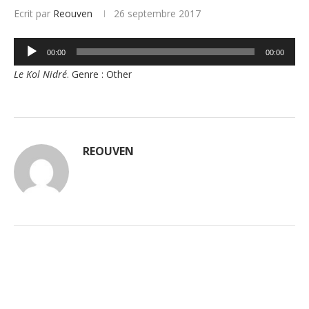
Ecrit par
Reouven
26 septembre 2017
Lecteur
00:00
00:00
audio
Le Kol Nidré
. Genre : Other
REOUVEN