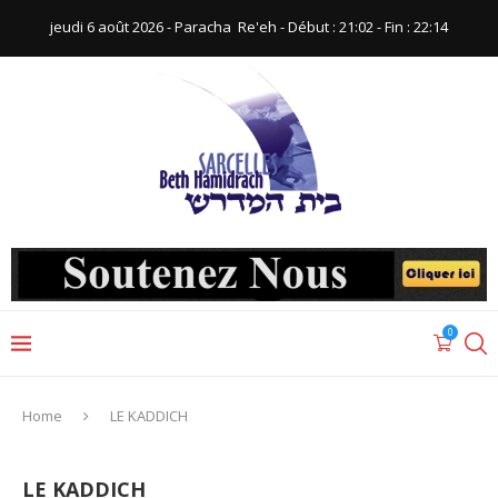
jeudi 6 août 2026 - Paracha ‪ Re'eh‬ - Début : 21:02‬ - Fin : ‪22:14‬
0
Home
LE KADDICH
LE KADDICH