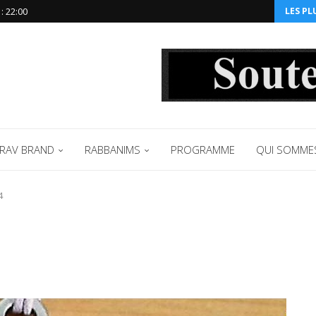
 ‪22:00‬
LES PL
RAV BRAND
RABBANIMS
PROGRAMME
QUI SOMME
4