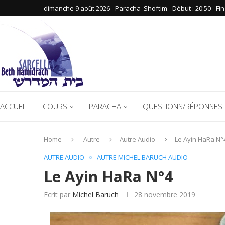
dimanche 9 août 2026 - Paracha ‪ Shoftim‬ - Début : 20:50‬ - Fin :
ACCUEIL
COURS
PARACHA
QUESTIONS/RÉPONSES 
Home
Autre
Autre Audio
Le Ayin HaRa N°
AUTRE AUDIO
AUTRE MICHEL BARUCH AUDIO
Le Ayin HaRa N°4
Ecrit par
Michel Baruch
28 novembre 2019