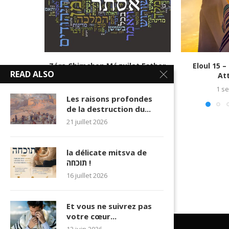
Zéra Chimchon Méguilat Esther
Eloul 15 –
READ ALSO
N°11
Att
7 mars 2019
1 s
Les raisons profondes
de la destruction du...
21 juillet 2026
la délicate mitsva de
תוכחה !
16 juillet 2026
Et vous ne suivrez pas
votre cœur...