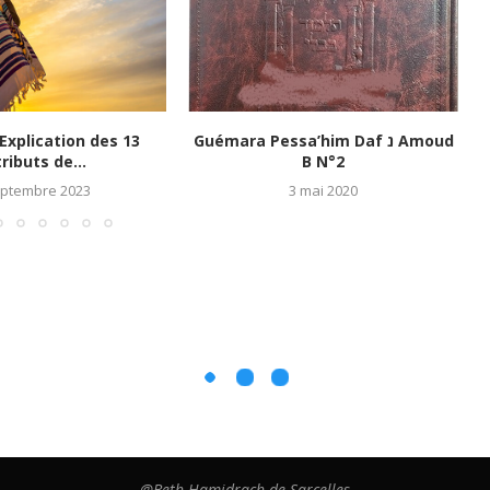
 Explication des 13
Guémara Pessa’him Daf נ Amoud
ributs de...
B N°2
eptembre 2023
3 mai 2020
@Beth Hamidrach de Sarcelles