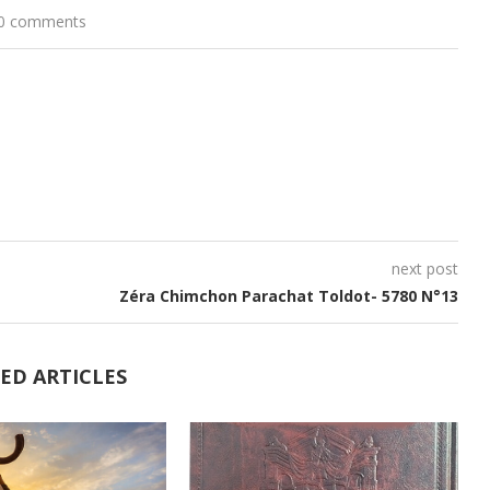
0 comments
haut/bas
pour
augmenter
ou
diminuer
le
volume.
next post
Zéra Chimchon Parachat Toldot- 5780 N°13
ED ARTICLES