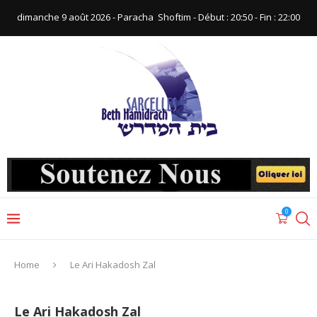
dimanche 9 août 2026 - Paracha ‪ Shoftim‬ - Début : 20:50‬ - Fin : ‪22:00‬
0
Home
Le Ari Hakadosh Zal
Le Ari Hakadosh Zal