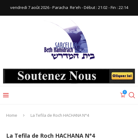
vendredi 7 août 2026 - Paracha ‪ Re'eh‬ - Début : 21:02‬ - Fin : ‪22:14‬
0
Home
La Tefila de Roch HACHANA N°4
La Tefila de Roch HACHANA N°4