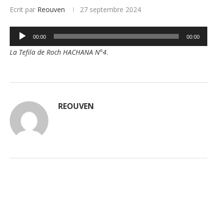
Ecrit par
Reouven
27 septembre 2024
Lecteur
00:00
00:00
audio
La Tefila de Roch HACHANA N°4
.
REOUVEN