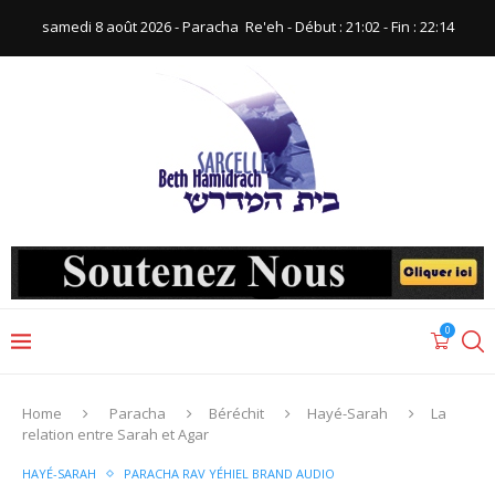
samedi 8 août 2026 - Paracha ‪ Re'eh‬ - Début : 21:02‬ - Fin : ‪22:14‬
0
Home
Paracha
Béréchit
Hayé-Sarah
La
relation entre Sarah et Agar
HAYÉ-SARAH
PARACHA RAV YÉHIEL BRAND AUDIO