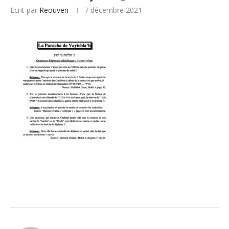
Ecrit par
Reouven
7 décembre 2021