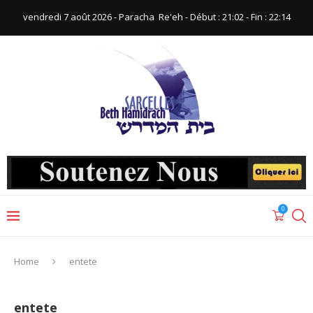
vendredi 7 août 2026 - Paracha ‪ Re'eh‬ - Début : 21:02‬ - Fin : ‪22:14‬
0
Home
entete
entete