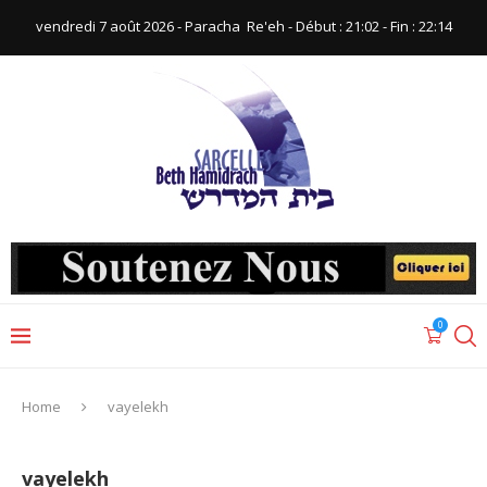
vendredi 7 août 2026 - Paracha ‪ Re'eh‬ - Début : 21:02‬ - Fin : ‪22:14‬
0
Home
vayelekh
vayelekh