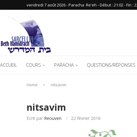
vendredi 7 août 2026 - Paracha ‪ Re'eh‬ - Début : 21:02‬ - Fin : ‪2
ACCUEIL
COURS
PARACHA
QUESTIONS/RÉPONSES 
Home
nitsavim
nitsavim
Ecrit par
Reouven
22 février 2016