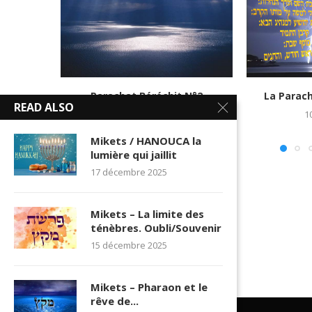
Parachat Béréchit N°2
La Parach
READ ALSO
28 octobre 2016
10
Mikets / HANOUCA la
lumière qui jaillit
17 décembre 2025
Mikets – La limite des
ténèbres. Oubli/Souvenir
15 décembre 2025
Mikets – Pharaon et le
rêve de...