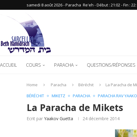
samedi 8 août 2026 - Paracha ‪ Re'eh‬ - Début : 21:02‬ - Fin : ‪22:
ACCUEIL
COURS
PARACHA
QUESTIONS/RÉPONSES 
Home
Paracha
Béréchit
La Paracha de M
BÉRÉCHIT
MIKETZ
PARACHA
PARACHA RAV YAAKO
La Paracha de Mikets
Ecrit par
Yaakov Guetta
24 décembre 2014