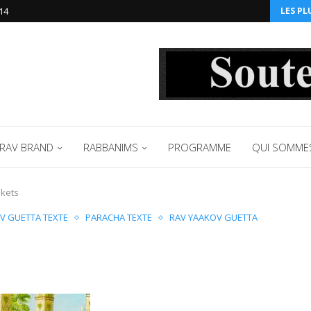
14‬
LES PL
RAV BRAND
RABBANIMS
PROGRAMME
QUI SOMME
ikets
V GUETTA TEXTE
PARACHA TEXTE
RAV YAAKOV GUETTA